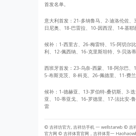
首发名单。
意大利首发：21-多纳鲁马、2-迪洛伦佐、3
日尼奥、18-巴雷拉、10-因西涅、14-基耶
候补：1-西里古、26-梅雷特、15-阿切尔比
利、12-佩西纳、16-克里斯坦特、9-贝洛
西班牙首发：23-乌奈-西蒙、18-阿尔巴、
5-布斯克茨、8-科克、26-佩德里、11-费
候补：1-德赫亚、13-罗伯特-桑切斯、3-迭
亚、10-蒂亚戈、16-罗德里、17-法比安-
雷
© 吉祥坊官方, 吉祥坊手机 一 wellstarwb © 
官方网 © 吉祥体育官网，吉祥体育一 Haoha