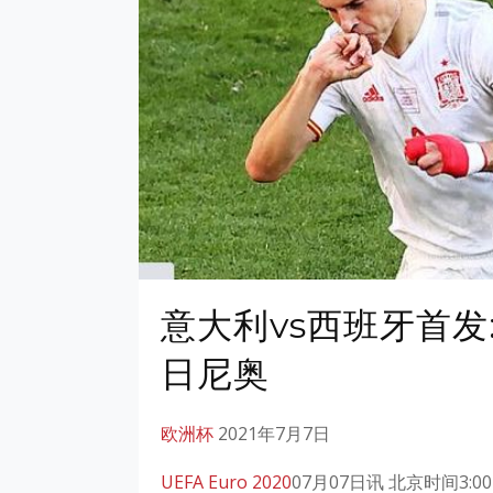
意大利vs西班牙首发
日尼奥
欧洲杯
2021年7月7日
UEFA Euro 2020
​07月07日讯 北京时间