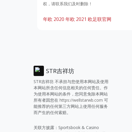
权，请联系我们及时删除！
年欧 2020
年欧 2021
欧足联官网
STR吉祥坊
STR吉祥坊 不承担与您使用本网站及使用
本网站所含任何信息相关的任何责任。作
为使用本网站的条件，您同意免除本网站
所有者因您在
https://wellstarwb.com
可
能推荐的任何第三方网站上使用任何服务
而产生的任何索赔。
关联方披露：Sportsbook & Casino