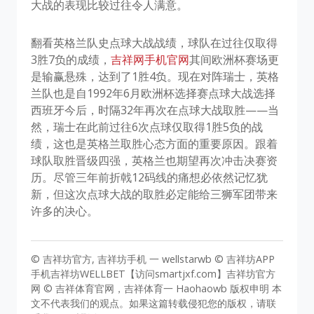
大战的表现比较过往令人满意。
翻看英格兰队史点球大战战绩，球队在过往仅取得
3胜7负的成绩，
吉祥网手机官网
其间欧洲杯赛场更
是输赢悬殊，达到了1胜4负。现在对阵瑞士，英格
兰队也是自1992年6月欧洲杯选择赛点球大战选择
西班牙今后，时隔32年再次在点球大战取胜——当
然，瑞士在此前过往6次点球仅取得1胜5负的战
绩，这也是英格兰取胜心态方面的重要原因。跟着
球队取胜晋级四强，英格兰也期望再次冲击决赛资
历。尽管三年前折戟12码线的痛想必依然记忆犹
新，但这次点球大战的取胜必定能给三狮军团带来
许多的决心。
© 吉祥坊官方, 吉祥坊手机 一 wellstarwb © 吉祥坊APP
手机吉祥坊WELLBET【访问smartjxf.com】吉祥坊官方
网 © 吉祥体育官网，吉祥体育一 Haohaowb 版权申明 本
文不代表我们的观点。如果这篇转载侵犯您的版权，请联