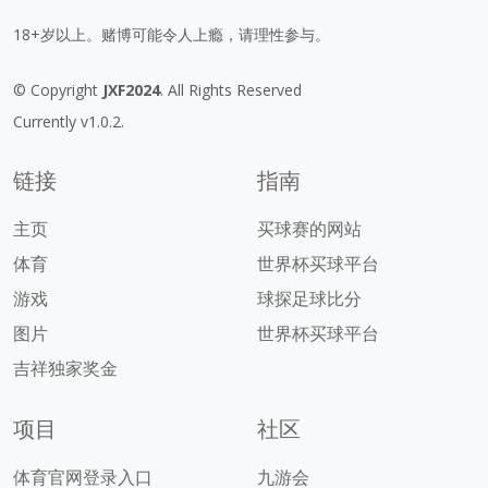
18+岁以上。赌博可能令人上瘾，请理性参与。
© Copyright
JXF2024
. All Rights Reserved
Currently v1.0.2.
链接
指南
主页
买球赛的网站
体育
世界杯买球平台
游戏
球探足球比分
图片
世界杯买球平台
吉祥独家奖金
项目
社区
体育官网登录入口
九游会