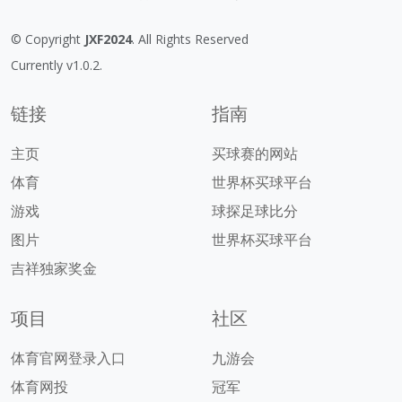
© Copyright
JXF2024
. All Rights Reserved
Currently v1.0.2.
链接
指南
主页
买球赛的网站
体育
世界杯买球平台
游戏
球探足球比分
图片
世界杯买球平台
吉祥独家奖金
项目
社区
体育官网登录入口
九游会
体育网投
冠军