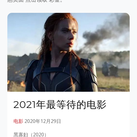
2021年最等待的电影
电影
2020年12月29日
黑寡妇（2020）