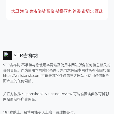
大卫·海伯
弗洛伦斯·普格
斯嘉丽·约翰逊
雷切尔·薇兹
STR吉祥坊
STR吉祥坊 不承担与您使用本网站及使用本网站所含任何信息相关的
任何责任。作为使用本网站的条件，您同意免除本网站所有者因您在
https://wellstarwb.com
可能推荐的任何第三方网站上使用任何服务
而产生的任何索赔。
关联方披露：Sportsbook & Casino Review 可能会因访问体育博彩
网站而获得广告佣金。
18+岁以上。赌博可能令人上瘾，请理性参与。