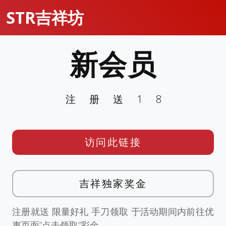
STR吉祥坊
新会员
注册送18
访问此链接
吉祥独家奖金
注册就送 限量好礼 手刀领取 于活动期间内前往优
惠页面”点击领取”彩金。