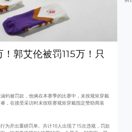
万！郭艾伦被罚115万！只
张涵钧被罚款，他俩在本赛季的比赛中，未按规矩穿戴
赵睿，在接受采访时未按联赛规矩穿戴指定赞助商装
行为开出重磅罚单。共计10人出现了15次违规，罚款