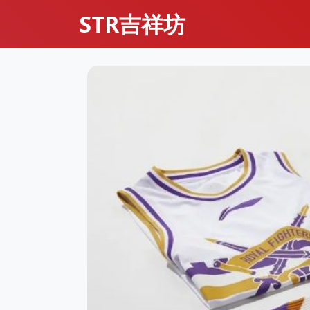
STR吉祥坊