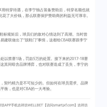
可以享用特穿待遇，在李宁独占装备赞助后，特穿名额也就
为此花了大价钱，那么联赛保护赞助商的利益无可厚非。
许贴鞋标规矩后，球员们的敌对心情达到了高潮。当时曾
易建联做出了“脱鞋门”事情，这都给CBA联赛跟李宁
以禁赛1场，罚款5万的处置。接下来的2017-18赛
。这其间暗含品牌博弈，也对联赛造成了丢失，李宁的
盟，契约精力是不可短少的。但如何在球员需求、品牌
平衡，也是对CBA的一大考验。
吉祥坊APP手机吉祥坊WELLBET【访问smartjxf.com】吉祥坊