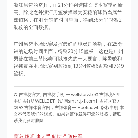
浙江男篮的奇兵，而21分也创造陆文博本赛季的新
高。除此之外浙江男篮发挥最为安稳的球员当属兰
兹伯格，在41分钟的时间里面，得到36分11篮板2
助攻的全面数据。
广州男篮本场比赛发挥最好的球员是哈斯，在25分
钟的进场时间里面，得到20分15篮板，这也是广州
男篮在前三节比赛可以抢先的一大要害，陈盈骏和
祝铭震在本场比赛别离得到13分4篮板6助攻和7分9
篮板。
© 吉祥坊官方, 吉祥坊手机 一 wellstarwb © 吉祥坊APP
手机吉祥坊WELLBET【访问smartjxf.com】吉祥坊官方
网 © 吉祥体育官网，吉祥体育一 Haohaowb 版权申明 本
文不代表我们的观点。如果这篇转载侵犯您的版权，请联
系我们及时删除！
吴谦
姚明
张大禹
郭世强
陈应军