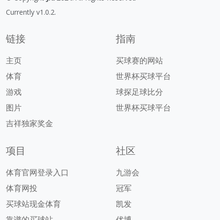
Currently v1.0.2.
链接
指南
主页
买球赛的网站
体育
世界杯买球平台
游戏
球探足球比分
图片
世界杯买球平台
吉祥独家奖金
项目
社区
体育官网登录入口
九游会
体育网投
冠军
买球站现金体育
凯发
靠谱的买球站
优博