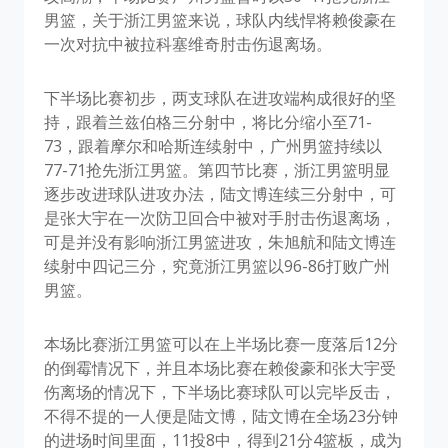
男篮，关于浙江男篮来说，球队内线悍将赖俊豪在
一次对抗中被拉科塞维奇肘击伤退离场。
下半场比赛初步，两支球队在进攻端构成很好的坚
持，跟着兰兹伯格三分射中，将比分缩小至71-
73，跟着摩尔和哈斯连续射中，广州男篮持续以
77-71抢先浙江男篮。第四节比赛，浙江男篮明显
逐步改进球队进攻办法，陆文博连续三分射中，可
是张大宇在一次防卫回合中被对手肘击伤退离场，
可是并没有影响浙江男篮进攻，朱旭航和陆文博连
续射中四记三分，究竟浙江男篮以96-86打败广州
男篮。
本场比赛浙江男篮可以在上半场比赛一度落后12分
的倒霉情况下，并且本场比赛在赖俊豪和张大宇受
伤离场的情况下，下半场比赛球队可以完毕反击，
不得不提的一人便是陆文博，陆文博在全场23分钟
的进场时间里面，11投8中，得到21分4篮板，成为