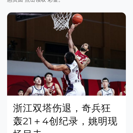
浙江双塔伤退，奇兵狂
轰21＋4创纪录，姚明现