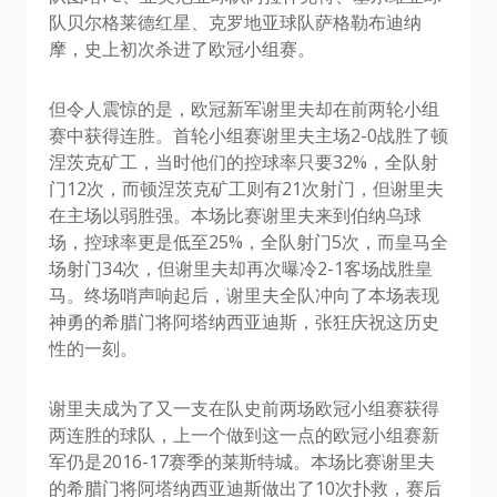
队贝尔格莱德红星、克罗地亚球队萨格勒布迪纳
摩，史上初次杀进了欧冠小组赛。
但令人震惊的是，欧冠新军谢里夫却在前两轮小组
赛中获得连胜。首轮小组赛谢里夫主场2-0战胜了顿
涅茨克矿工，当时他们的控球率只要32%，全队射
门12次，而顿涅茨克矿工则有21次射门，但谢里夫
在主场以弱胜强。本场比赛谢里夫来到伯纳乌球
场，控球率更是低至25%，全队射门5次，而皇马全
场射门34次，但谢里夫却再次曝冷2-1客场战胜皇
马。终场哨声响起后，谢里夫全队冲向了本场表现
神勇的希腊门将阿塔纳西亚迪斯，张狂庆祝这历史
性的一刻。
谢里夫成为了又一支在队史前两场欧冠小组赛获得
两连胜的球队，上一个做到这一点的欧冠小组赛新
军仍是2016-17赛季的莱斯特城。本场比赛谢里夫
的希腊门将阿塔纳西亚迪斯做出了10次扑救，赛后