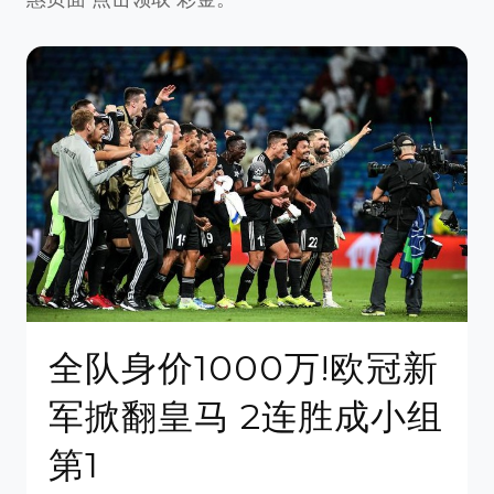
全队身价1000万!欧冠新
军掀翻皇马 2连胜成小组
第1