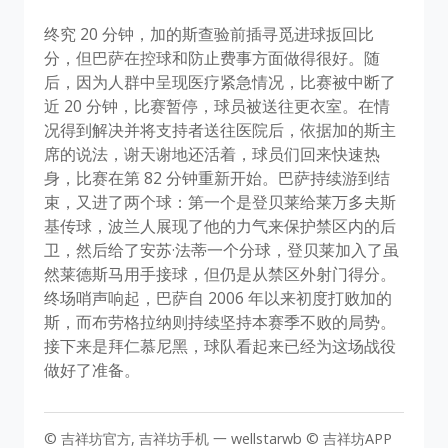
终究 20 分钟，加的斯查验前插寻觅进球扳回比
分，但巴萨在控球和防止费事方面做得很好。随
后，因为人群中呈现医疗紧急情况，比赛被中断了
近 20 分钟，比赛暂停，球员被送往更衣室。在情
况得到解决并将支持者送往医院后，依据加的斯主
席的说法，谢天谢地还活着，球员们回来快速热
身，比赛在第 82 分钟重新开始。巴萨持续游到结
束，又进了两个球：第一个是登贝莱给莱万多夫斯
基传球，波兰人展现了他的力气来保护禁区内的后
卫，然后给了安苏·法蒂一个分球，登贝莱加入了虽
然莱德斯马用手接球，但仍是从禁区外射门得分。
终场哨声响起，巴萨自 2006 年以来初度打败加的
斯，而布劳格拉纳则持续坚持本赛季不败的局势。
接下来是拜仁慕尼黑，球队看起来已经为这场战役
做好了准备。
© 吉祥坊官方, 吉祥坊手机 一 wellstarwb © 吉祥坊APP