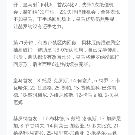
开，皇马射门6比6，首战4比2，失掉1次绝佳机
会，赫罗纳1次中柱，2次失掉绝佳机会，全体表现
不如皇马。下半场回到场上，皇马优势仍然明显，
让赫罗纳没有还手之力。
第71分钟，何塞卢禁区内回做，贝林厄姆跟进腾空
抽射破门，帮助皇马3-0招认胜局，自己完毕传射。
尔后，两队都没有改写比分，皇马将赫罗纳彻底打
回原形，后者西甲6连胜战绩被完毕。
皇马首发：8-托尼-克罗斯, 14-何塞卢, 6-纳乔, 2-卡
瓦哈尔, 22-吕迪格, 25-凯帕, 15-费德里科-巴尔韦
德, 18-楚阿梅尼, 7-维尼修斯, 12-卡马文加, 5-贝林
厄姆
赫罗纳首发：17-布林德, 5-戴维-洛佩斯, 13-加萨尼
加, 8-齐甘科夫, 14-阿莱士-加西亚, 9-多夫比克, 21-
扬格利-埃雷拉, 25-埃里克-加西亚, 3-米格尔-古铁