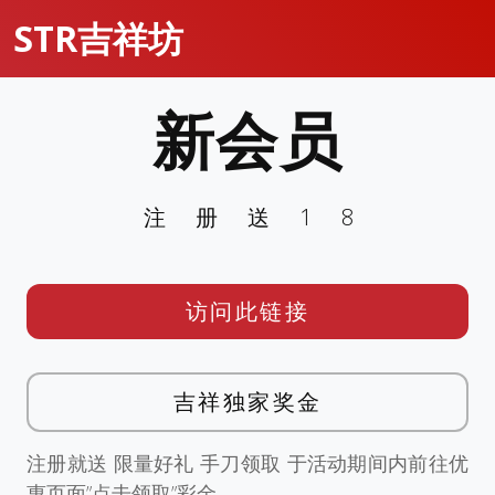
STR吉祥坊
新会员
注册送18
访问此链接
吉祥独家奖金
注册就送 限量好礼 手刀领取 于活动期间内前往优
惠页面”点击领取”彩金。