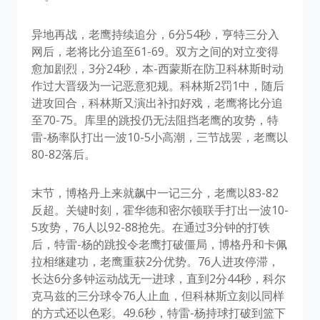
异地再战，老鹰持续追分，6分54秒，亨特三分入
网后，老将比分追至61-69。双方之间的对立变得
愈加剧烈，3分24秒，本-西蒙斯在防卫科林斯时动
作过大晋级为一记恶意犯规。科林斯2罚1中，随后
进攻回合，科林斯又演出补扣好戏，老鹰将比分追
至70-75。库里的跳投仍无法阻挡老鹰的攻势，特
雷-杨率队打出一波10-5小高潮，三节战罢，老鹰以
80-82落后。
末节，博格丹上来就飙中一记三分，老鹰以83-82
反超。关键时刻，霍华德和密尔顿联手打出一波10-
5攻势，76人以92-88抢先。在通过3分钟的打铁
后，特雷-杨的跳投令老鹰打破僵局，博格丹和卡佩
拉相继建功，老鹰重获2分优势。76人进攻停滞，
长达6分多钟运动战无一进球，直到2分44秒，科尔
克马兹的三分球令76人止血，但科林斯立刻以同样
的方式还以色彩。49.6秒，特雷-杨持球打破到篮下