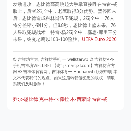
发动进攻，恩比德高高跳起大手掌直接呼在特雷-杨
脸上，后者2罚全中，老鹰取得3分优势。暂停回来
后，恩比德造成科林斯防卫犯规，2罚全中，76人
将分差缩小到1分。但8.8秒，恩比德上篮未果。76
人采取犯规战术，特雷-杨2罚全中，塞思-库里三分
未果，终究老鹰以103-100险胜。
UEFA Euro 2020
© 吉祥坊官方, 吉祥坊手机 一 wellstarwb © 吉祥坊APP
手机吉祥坊WELLBET【访问smartjxf.com】吉祥坊官方
网 © 吉祥体育官网，吉祥体育一 Haohaowb 版权申明 本
文不代表我们的观点。如果这篇转载侵犯您的版权，请联
系我们及时删除！
乔尔-恩比德
克林特-卡佩拉
本-西蒙斯
特雷-杨