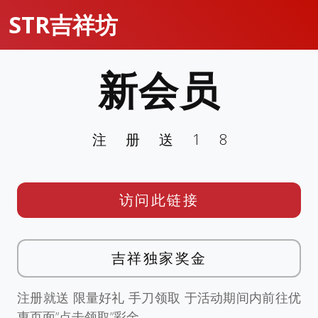
STR吉祥坊
新会员
注册送18
访问此链接
吉祥独家奖金
注册就送 限量好礼 手刀领取 于活动期间内前往优
惠页面”点击领取”彩金。