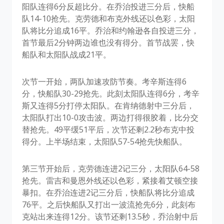
阳队连得6分反超比分。在乔治投进三分后，快船
队14-10抢先。克劳德和布克外线还以色彩，太阳
队将比分追成16平。乔治和约翰逊各自投进三分，
首节最后2分钟两边谁也没有得分。首节战罢，快
船队和太阳队战成21平。
次节一开始，两队加速攻防节奏。考辛斯连得6
分，快船队30-29抢先。此刻太阳队连得6分，考辛
斯又连得5分打停太阳队。在肯纳德射中三分后，
太阳队打出10-0攻击波。两边打得很胶着，比分交
替抢先。49平缓51平后，次节还剩2.2秒布克中投
得分。上半场结束，太阳队57-54抢先快船队。
第三节开始后，克劳德连进2记三分，太阳队64-58
抢先。雷吉和曼恩外线还以色彩，紧接着艾顿空接
暴扣。在乔治连进2记三分后，快船队将比分追成
76平。之后快船队又打出一波流抢先6分，此刻布
克站出来连得12分。该节还剩13.5秒，乔治射中后