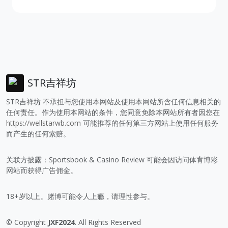
STR吉祥坊
STR吉祥坊 不承担与您使用本网站及使用本网站所含任何信息相关的
任何责任。作为使用本网站的条件，您同意免除本网站所有者因您在
https://wellstarwb.com
可能推荐的任何第三方网站上使用任何服务
而产生的任何索赔。
关联方披露：Sportsbook & Casino Review 可能会因访问体育博彩
网站而获得广告佣金。
18+岁以上。赌博可能令人上瘾，请理性参与。
© Copyright
JXF2024
. All Rights Reserved