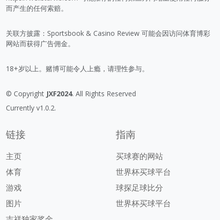
而产生的任何索赔。
关联方披露：Sportsbook & Casino Review 可能会因访问体育博彩
网站而获得广告佣金。
18+岁以上。赌博可能令人上瘾，请理性参与。
© Copyright
JXF2024
. All Rights Reserved
Currently v1.0.2.
链接
指南
主页
买球赛的网站
体育
世界杯买球平台
游戏
球探足球比分
图片
世界杯买球平台
吉祥独家奖金