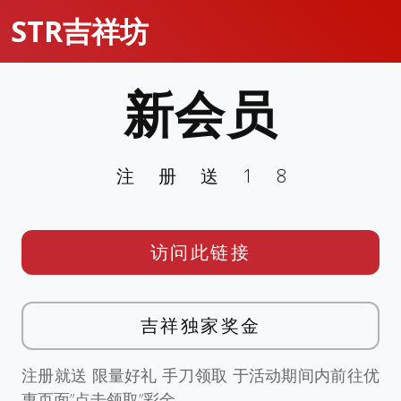
STR吉祥坊
新会员
注册送18
访问此链接
吉祥独家奖金
注册就送 限量好礼 手刀领取 于活动期间内前往优
惠页面”点击领取”彩金。