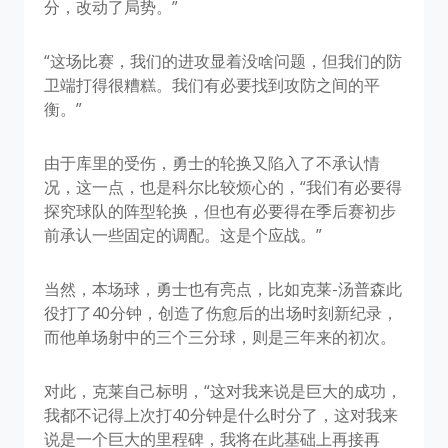
分，改动了局势。”
“这场比赛，我们的进攻显着没啥问题，但我们的防
卫端打得很糟糕。我们有必要找到攻防之间的平
衡。”
由于库里的受伤，勇士的轮换又陷入了不承认情
况，这一点，也是科尔比较烦心的，“我们有必要得
探究球队的阵型轮换，但也有必要得在季后赛初步
前承认一些固定的调配。这是个应战。”
当然，本场球，勇士也有亮点，比如克莱-汤普森此
役打了40分钟，创造了伤愈后的出场时刻新纪录，
而他单场射中的三个三分球，则是三年来的初次。
对此，克莱自己标明，“这对我来说是巨大的成功，
我都不记得上次打40分钟是什么时分了，这对我来
说是一个巨大的里程碑，我将在此基础上再接再