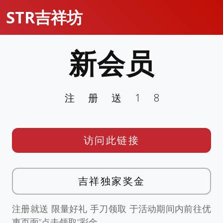
STR吉祥坊
新会员
注册送18
访问此链接
吉祥独家奖金
注册就送 限量好礼 手刀领取 于活动期间内前往优
惠页面”点击领取”彩金。