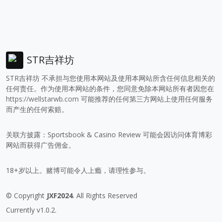
STR吉祥坊
STR吉祥坊 不承担与您使用本网站及使用本网站所含任何信息相关的
任何责任。作为使用本网站的条件，您同意免除本网站所有者因您在
https://wellstarwb.com
可能推荐的任何第三方网站上使用任何服务
而产生的任何索赔。
关联方披露：Sportsbook & Casino Review 可能会因访问体育博彩
网站而获得广告佣金。
18+岁以上。赌博可能令人上瘾，请理性参与。
© Copyright
JXF2024
. All Rights Reserved
Currently v1.0.2.