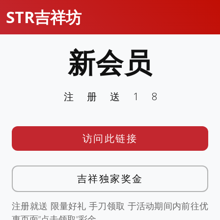
STR吉祥坊
新会员
注册送18
访问此链接
吉祥独家奖金
注册就送 限量好礼 手刀领取 于活动期间内前往优
惠页面”点击领取”彩金。