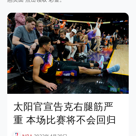
太阳官宣告克右腿筋严
重 本场比赛将不会回归