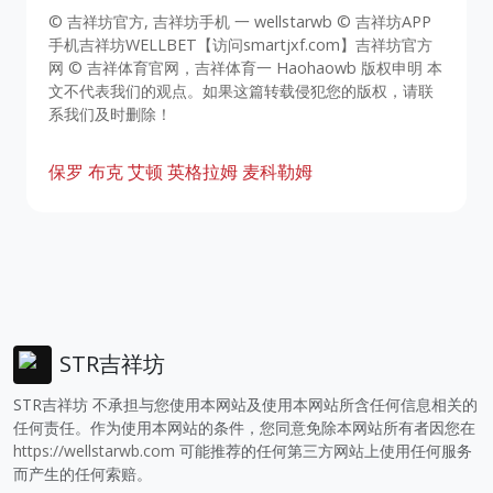
© 吉祥坊官方, 吉祥坊手机 一 wellstarwb © 吉祥坊APP
手机吉祥坊WELLBET【访问smartjxf.com】吉祥坊官方
网 © 吉祥体育官网，吉祥体育一 Haohaowb 版权申明 本
文不代表我们的观点。如果这篇转载侵犯您的版权，请联
系我们及时删除！
保罗
布克
艾顿
英格拉姆
麦科勒姆
STR吉祥坊
STR吉祥坊 不承担与您使用本网站及使用本网站所含任何信息相关的
任何责任。作为使用本网站的条件，您同意免除本网站所有者因您在
https://wellstarwb.com
可能推荐的任何第三方网站上使用任何服务
而产生的任何索赔。