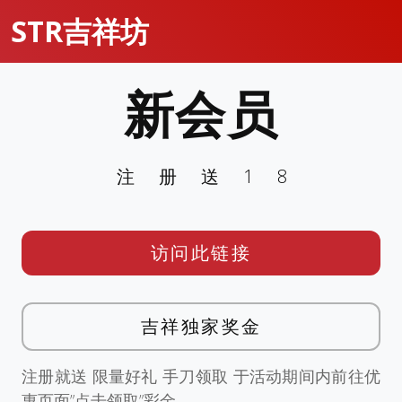
STR吉祥坊
新会员
注册送18
访问此链接
吉祥独家奖金
注册就送 限量好礼 手刀领取 于活动期间内前往优
惠页面”点击领取”彩金。