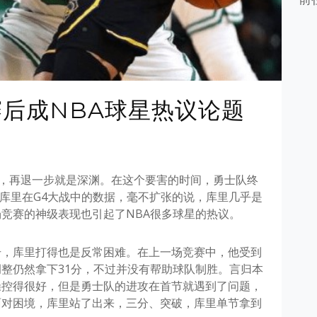
赛后成NBA球星热议论题
绝境，再退一步就是深渊。在这个要害的时间，勇士队终
是库里在G4大战中的数据，毫不扩张的说，库里几乎是
竞赛的神级表现也引起了NBA很多球星的热议。
升，库里打得也是反常困难。在上一场竞赛中，他受到
整仍然拿下31分，不过并没有帮助球队制胜。言归本
操控得很好，但是勇士队的进攻在首节就遇到了问题，
面对困境，库里站了出来，三分、突破，库里单节拿到