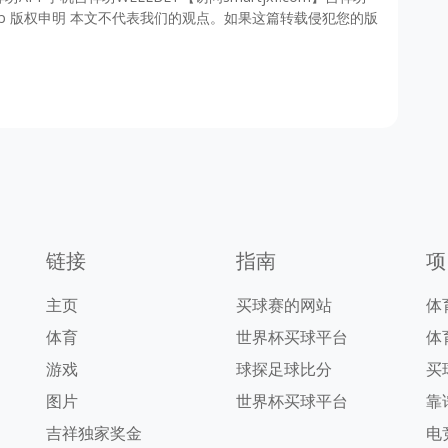
owb 版权申明 本文不代表我们的观点。如果这篇转载侵犯您的版
链接
指南
项
主页
买球赛的网站
体
体育
世界杯买球平台
体
游戏
球探足球比分
买
图片
世界杯买球平台
靠
吉祥独家奖金
电