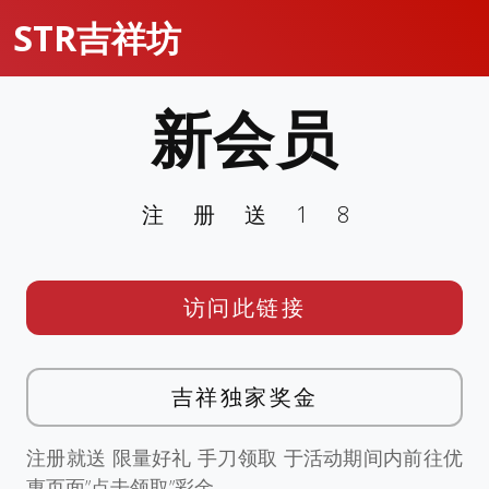
STR吉祥坊
新会员
注册送18
访问此链接
吉祥独家奖金
注册就送 限量好礼 手刀领取 于活动期间内前往优
惠页面”点击领取”彩金。