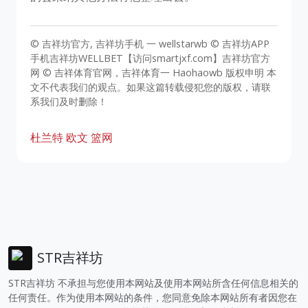
© 吉祥坊官方, 吉祥坊手机 一 wellstarwb © 吉祥坊APP
手机吉祥坊WELLBET【访问smartjxf.com】吉祥坊官方
网 © 吉祥体育官网，吉祥体育一 Haohaowb 版权申明 本
文不代表我们的观点。如果这篇转载侵犯您的版权，请联
系我们及时删除！
杜兰特
欧文
篮网
STR吉祥坊
STR吉祥坊 不承担与您使用本网站及使用本网站所含任何信息相关的
任何责任。作为使用本网站的条件，您同意免除本网站所有者因您在