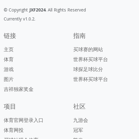
© Copyright
JXF2024
. All Rights Reserved
Currently v1.0.2.
链接
指南
主页
买球赛的网站
体育
世界杯买球平台
游戏
球探足球比分
图片
世界杯买球平台
吉祥独家奖金
项目
社区
体育官网登录入口
九游会
体育网投
冠军