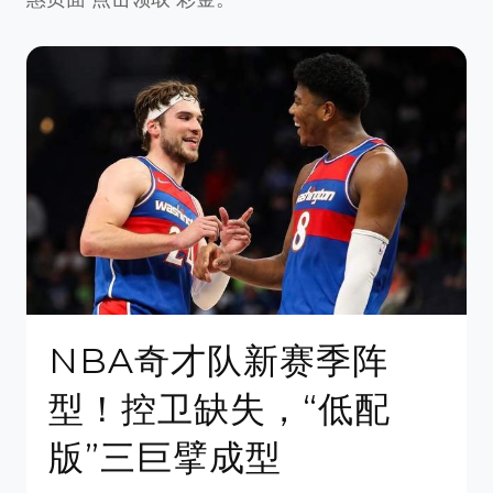
NBA奇才队新赛季阵
型！控卫缺失，“低配
版”三巨擘成型