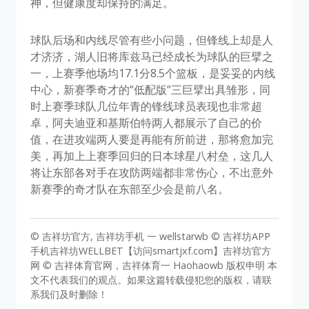
神，但健康度却保持的满足。
球队后场和内线尽管有些小问题，但锋线上却是人
才济济，湖人旧将库兹马已经成长为球队的巨擘之
一，上赛季他场均17.1分8.5个篮板，是妥妥的内线
中心，新赛季奇才的“低配版”三巨擘出具雏形，同
时上赛季球队几位年青的锋线球员表现也非常超
卓，阿夫迪亚和基斯伯特两人都展示了自己的价
值，在进攻端两人要是再能有所前进，那将愈加完
美，再加上上赛季回归的日本球星八村垒，这几人
将让东部各对手在攻防两端都非常伤心，不出意外
新赛季的奇才队在东部至少会是前八名。
© 吉祥坊官方, 吉祥坊手机 一 wellstarwb © 吉祥坊APP
手机吉祥坊WELLBET【访问smartjxf.com】吉祥坊官方
网 © 吉祥体育官网，吉祥体育一 Haohaowb 版权申明 本
文不代表我们的观点。如果这篇转载侵犯您的版权，请联
系我们及时删除！