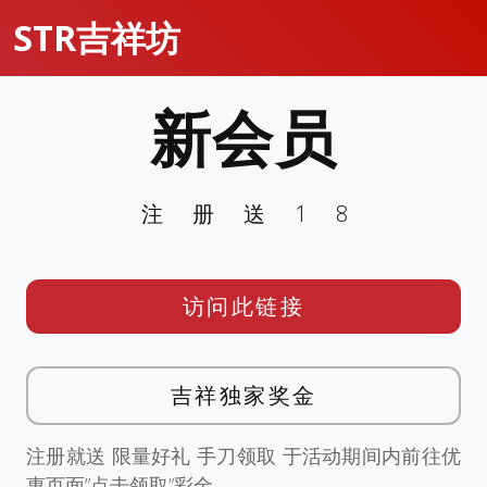
STR吉祥坊
新会员
注册送18
访问此链接
吉祥独家奖金
注册就送 限量好礼 手刀领取 于活动期间内前往优
惠页面”点击领取”彩金。