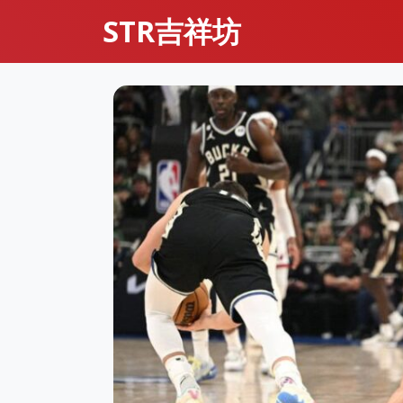
STR吉祥坊