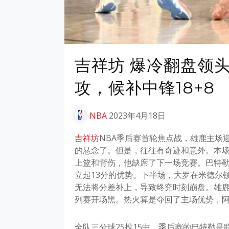
吉祥坊 爆冷翻盘领头
攻，候补中锋18+8
NBA
2023年4月18日
吉祥坊
NBA季后赛首轮焦点战，雄鹿主场
的悬念了。但是，往往有奇迹和意外。本场
上篮和背伤，他缺席了下一场竞赛。巴特
立起13分的优势。下半场，大罗在米德尔
无法将分差补上，导致终究时刻崩盘。雄鹿终
列赛开场黑。热火算是夺回了主场优势，阿德
全队三分球25投15中。季后赛的巴特勒是