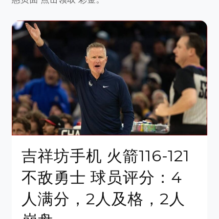
吉祥坊手机 火箭116-121
不敌勇士 球员评分：4
人满分，2人及格，2人