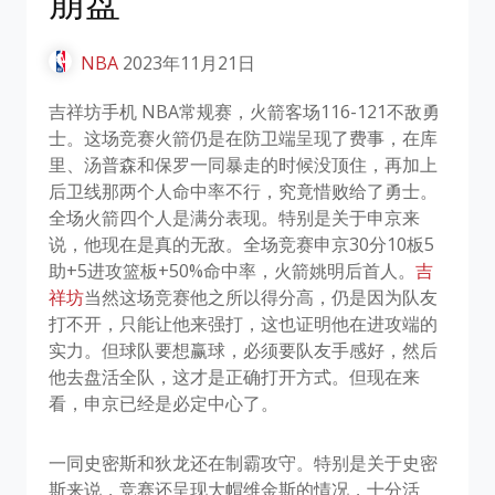
崩盘
NBA
2023年11月21日
吉祥坊手机 NBA常规赛，火箭客场116-121不敌勇
士。这场竞赛火箭仍是在防卫端呈现了费事，在库
里、汤普森和保罗一同暴走的时候没顶住，再加上
后卫线那两个人命中率不行，究竟惜败给了勇士。
全场火箭四个人是满分表现。特别是关于申京来
说，他现在是真的无敌。全场竞赛申京30分10板5
助+5进攻篮板+50%命中率，火箭姚明后首人。
吉
祥坊
当然这场竞赛他之所以得分高，仍是因为队友
打不开，只能让他来强打，这也证明他在进攻端的
实力。但球队要想赢球，必须要队友手感好，然后
他去盘活全队，这才是正确打开方式。但现在来
看，申京已经是必定中心了。
一同史密斯和狄龙还在制霸攻守。特别是关于史密
斯来说，竞赛还呈现大帽维金斯的情况，十分活