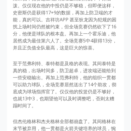
泼。仅仅现在他的中投仍是不够稳，但即便这样，
史密斯仍是获得17+9的数据，再加上防卫端的才
能，真的可以。吉祥坊APP 甚至狄龙因为犯规的困
扰上场时间仍然被约束，但全场竞赛仍然砍下了16
分，他便是球队的根本盘。再加上一个霍乐迪，他
居然成为最佳第六人了。全场竞赛5中4获得13分，
并且正负值全队最高，这是巨大的惊喜。
至于范弗利特、泰特都是及格的表现。其间泰特是
真的稳，出场时间多，防卫超卓，进攻端还能给到
一些安稳输出。再加上范弗利特，他的组织一贯都
可以助力球队，全场竞赛居然送出了14个助攻，彻
底成为球场指挥官了。仅仅他的投篮仍是不够好，
也就13中3，也期望他可以及时调整吧，否则太糟
蹋时间了。
但杰伦格林和杰夫格林全部都崩盘了。其间格林在
末节被弃用，他一贯都是火箭关键培养的球员，惋