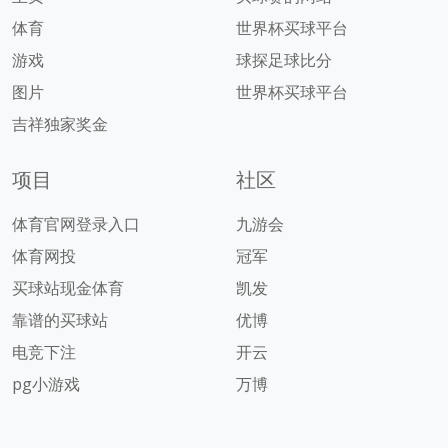
体育
世界杯买球平台
游戏
球探足球比分
图片
世界杯买球平台
吉祥独家奖金
项目
社区
体育官网登录入口
九游会
体育网投
冠军
买球站现金体育
凯发
靠谱的买球站
优博
电竞下注
开云
pg小游戏
万博