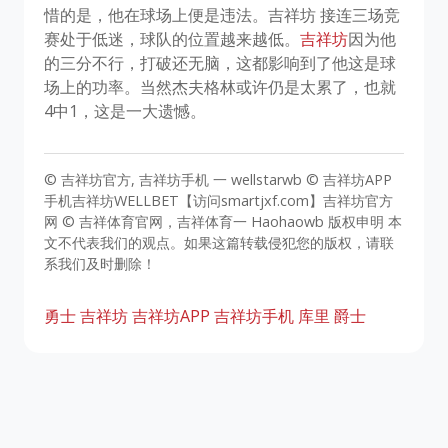
惜的是，他在球场上便是违法。吉祥坊 接连三场竞
赛处于低迷，球队的位置越来越低。
吉祥坊
因为他
的三分不行，打破还无脑，这都影响到了他这是球
场上的功率。当然杰夫格林或许仍是太累了，也就
4中1，这是一大遗憾。
© 吉祥坊官方, 吉祥坊手机 一 wellstarwb © 吉祥坊APP
手机吉祥坊WELLBET【访问smartjxf.com】吉祥坊官方
网 © 吉祥体育官网，吉祥体育一 Haohaowb 版权申明 本
文不代表我们的观点。如果这篇转载侵犯您的版权，请联
系我们及时删除！
勇士
吉祥坊
吉祥坊APP
吉祥坊手机
库里
爵士