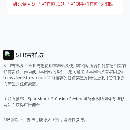
凯尔特人队
吉祥官网总站
吉祥网手机官网
太阳队
STR吉祥坊
STR吉祥坊 不承担与您使用本网站及使用本网站所含任何信息相关的
任何责任。作为使用本网站的条件，您同意免除本网站所有者因您在
https://wellstarwb.com
可能推荐的任何第三方网站上使用任何服务
而产生的任何索赔。
关联方披露：Sportsbook & Casino Review 可能会因访问体育博彩
网站而获得广告佣金。
18+岁以上。赌博可能令人上瘾，请理性参与。