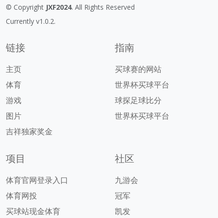
© Copyright
JXF2024
. All Rights Reserved
Currently v1.0.2.
链接
指南
主页
买球赛的网站
体育
世界杯买球平台
游戏
球探足球比分
图片
世界杯买球平台
吉祥独家奖金
项目
社区
体育官网登录入口
九游会
体育网投
冠军
买球站现金体育
凯发