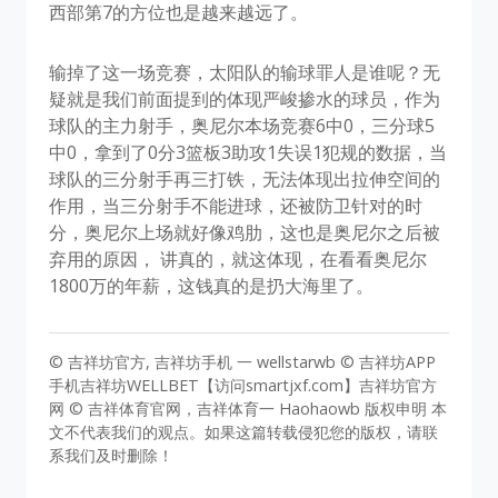
西部第7的方位也是越来越远了。
输掉了这一场竞赛，太阳队的输球罪人是谁呢？无
疑就是我们前面提到的体现严峻掺水的球员，作为
球队的主力射手，奥尼尔本场竞赛6中0，三分球5
中0，拿到了0分3篮板3助攻1失误1犯规的数据，当
球队的三分射手再三打铁，无法体现出拉伸空间的
作用，当三分射手不能进球，还被防卫针对的时
分，奥尼尔上场就好像鸡肋，这也是奥尼尔之后被
弃用的原因， 讲真的，就这体现，在看看奥尼尔
1800万的年薪，这钱真的是扔大海里了。
© 吉祥坊官方, 吉祥坊手机 一 wellstarwb © 吉祥坊APP
手机吉祥坊WELLBET【访问smartjxf.com】吉祥坊官方
网 © 吉祥体育官网，吉祥体育一 Haohaowb 版权申明 本
文不代表我们的观点。如果这篇转载侵犯您的版权，请联
系我们及时删除！