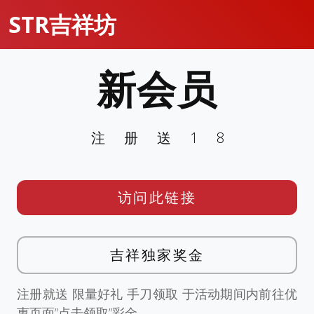
STR吉祥坊
新会员
注册送18
访问此链接
吉祥独家奖金
注册就送 限量好礼 手刀领取 于活动期间内前往优
惠页面”点击领取”彩金。