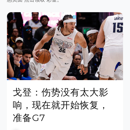
戈登：伤势没有太大影
响，现在就开始恢复，
准备G7