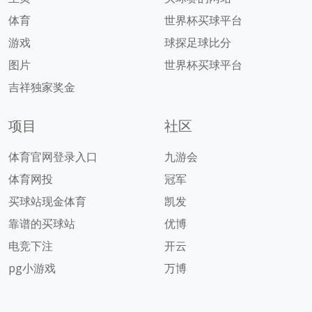
体育
世界杯买球平台
游戏
球探足球比分
图片
世界杯买球平台
吉祥独家奖金
项目
社区
体育官网登录入口
九游会
体育网投
冠军
买球站现金体育
凯发
靠谱的买球站
优博
电竞下注
开云
pg小游戏
万博