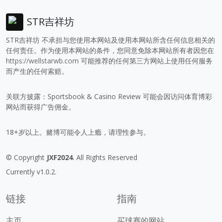
STR吉祥坊
STR吉祥坊 不承担与您使用本网站及使用本网站所含任何信息相关的
任何责任。作为使用本网站的条件，您同意免除本网站所有者因您在
https://wellstarwb.com
可能推荐的任何第三方网站上使用任何服务
而产生的任何索赔。
关联方披露：Sportsbook & Casino Review 可能会因访问体育博彩
网站而获得广告佣金。
18+岁以上。赌博可能令人上瘾，请理性参与。
© Copyright
JXF2024
. All Rights Reserved
Currently v1.0.2.
链接
指南
主页
买球赛的网站