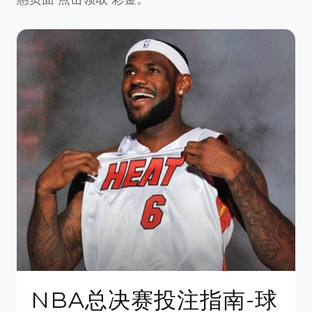
NBA总决赛投注指南-球