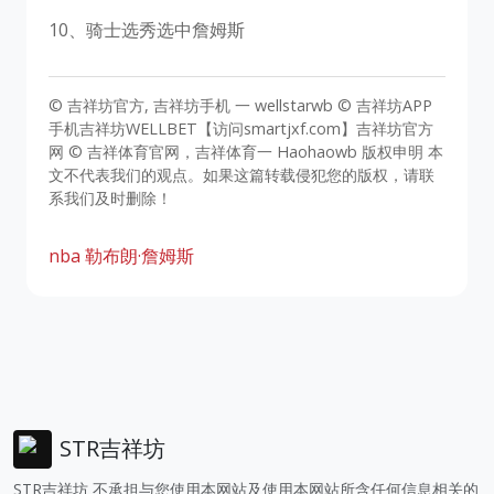
10、骑士选秀选中詹姆斯
© 吉祥坊官方, 吉祥坊手机 一 wellstarwb © 吉祥坊APP
手机吉祥坊WELLBET【访问smartjxf.com】吉祥坊官方
网 © 吉祥体育官网，吉祥体育一 Haohaowb 版权申明 本
文不代表我们的观点。如果这篇转载侵犯您的版权，请联
系我们及时删除！
nba
勒布朗·詹姆斯
STR吉祥坊
STR吉祥坊 不承担与您使用本网站及使用本网站所含任何信息相关的