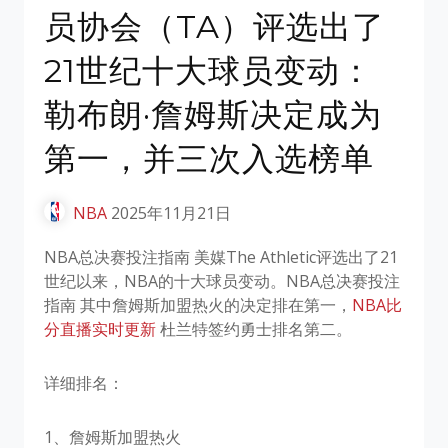
员协会（TA）评选出了
21世纪十大球员变动：
勒布朗·詹姆斯决定成为
第一，并三次入选榜单
NBA
2025年11月21日
NBA总决赛投注指南 美媒The Athletic评选出了21
世纪以来，NBA的十大球员变动。NBA总决赛投注
指南 其中詹姆斯加盟热火的决定排在第一，
NBA比
分直播实时更新
杜兰特签约勇士排名第二。
详细排名：
1、詹姆斯加盟热火