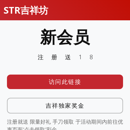
STR吉祥坊
新会员
注册送18
访问此链接
吉祥独家奖金
注册就送 限量好礼 手刀领取 于活动期间内前往优
惠页面”点击领取”彩金。