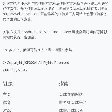
STR吉祥坊 不承担与您使用本网站及使用本网站所含任何信息相关的
任何责任。作为使用本网站的条件，您同意免除本网站所有者因您在
https://wellstarwb.com
可能推荐的任何第三方网站上使用任何服务
而产生的任何索赔。
关联方披露：Sportsbook & Casino Review 可能会因访问体育博彩
网站而获得广告佣金。
18+岁以上。赌博可能令人上瘾，请理性参与。
© Copyright
JXF2024
. All Rights Reserved
Currently v1.0.2.
链接
指南
主页
买球赛的网站
体育
世界杯买球平台
游戏
球探足球比分