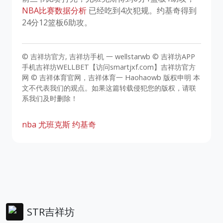
NBA比赛数据分析
已经吃到4次犯规。约基奇得到
24分12篮板6助攻。
© 吉祥坊官方, 吉祥坊手机 一 wellstarwb © 吉祥坊APP
手机吉祥坊WELLBET【访问smartjxf.com】吉祥坊官方
网 © 吉祥体育官网，吉祥体育一 Haohaowb 版权申明 本
文不代表我们的观点。如果这篇转载侵犯您的版权，请联
系我们及时删除！
nba
尤班克斯
约基奇
STR吉祥坊