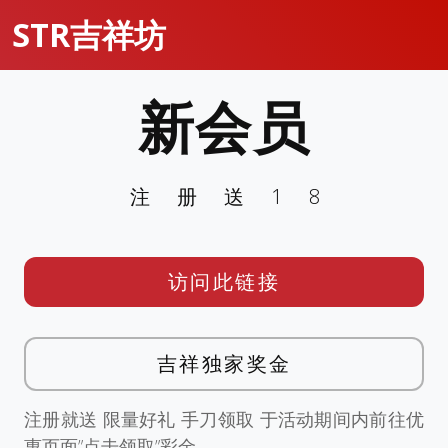
STR吉祥坊
新会员
注册送18
访问此链接
吉祥独家奖金
注册就送 限量好礼 手刀领取 于活动期间内前往优
惠页面”点击领取”彩金。