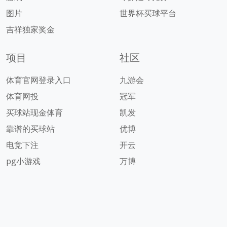
图片
世界杯买球平台
吉祥独家奖金
项目
社区
体育官网登录入口
九游会
体育网投
冠军
买球站现金体育
凯发
靠谱的买球站
优博
电竞下注
开云
pg小游戏
万博