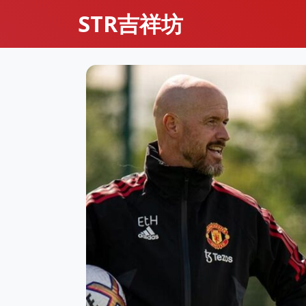
STR吉祥坊