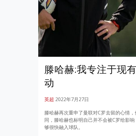
滕哈赫:我专注于现
动
英超
2022年7月27日
滕哈赫再次重申了曼联对C罗去留的心情，
同，滕哈赫也标明自己并不会被C罗给影响
够很快融入球队。