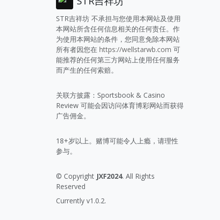
STR吉祥坊
STR吉祥坊 不承担与您使用本网站及使用
本网站所含任何信息相关的任何责任。作
为使用本网站的条件，您同意免除本网站
所有者因您在
https://wellstarwb.com
可
能推荐的任何第三方网站上使用任何服务
而产生的任何索赔。
关联方披露：Sportsbook & Casino
Review 可能会因访问体育博彩网站而获得
广告佣金。
18+岁以上。赌博可能令人上瘾，请理性
参与。
© Copyright
JXF2024
. All Rights
Reserved
Currently v1.0.2.