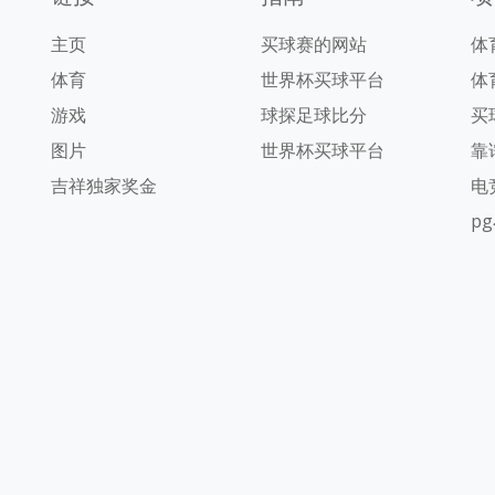
主页
买球赛的网站
体
体育
世界杯买球平台
体
游戏
球探足球比分
买
图片
世界杯买球平台
靠
吉祥独家奖金
电
p