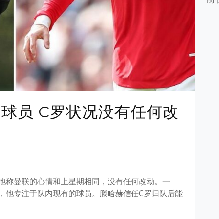
有球员 C罗状况没有任何改
他称曼联的心情和上星期相同，没有任何改动。一
，他专注于队内现有的球员。滕哈赫信任C罗归队后能