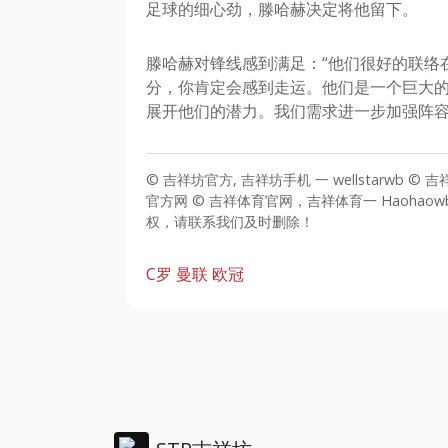
足球的细心劲，滕哈赫决定将他留下。
滕哈赫对锋线感到满足：“他们很好的联络
分，你肯定会感到走运。他们是一个巨大
展开他们的潜力。我们需求进一步加强阵容
© 吉祥坊官方, 吉祥坊手机 一 wellstarwb © 
官方网 © 吉祥体育官网，吉祥体育一 Haoha
权，请联系我们及时删除！
C罗
曼联
欧冠