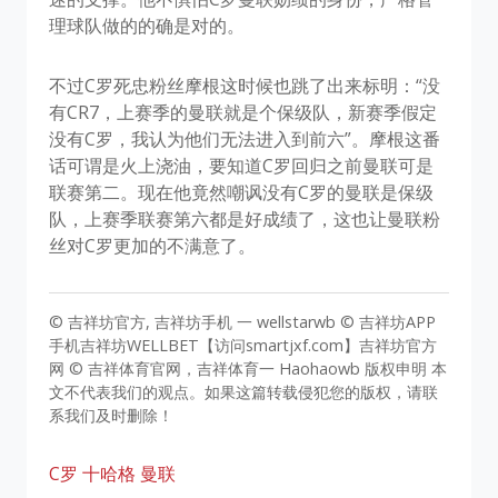
理球队做的的确是对的。
不过C罗死忠粉丝摩根这时候也跳了出来标明：“没
有CR7，上赛季的曼联就是个保级队，新赛季假定
没有C罗，我认为他们无法进入到前六”。摩根这番
话可谓是火上浇油，要知道C罗回归之前曼联可是
联赛第二。现在他竟然嘲讽没有C罗的曼联是保级
队，上赛季联赛第六都是好成绩了，这也让曼联粉
丝对C罗更加的不满意了。
© 吉祥坊官方, 吉祥坊手机 一 wellstarwb © 吉祥坊APP
手机吉祥坊WELLBET【访问smartjxf.com】吉祥坊官方
网 © 吉祥体育官网，吉祥体育一 Haohaowb 版权申明 本
文不代表我们的观点。如果这篇转载侵犯您的版权，请联
系我们及时删除！
C罗
十哈格
曼联