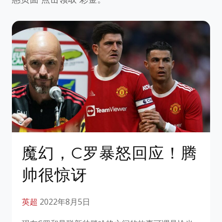
魔幻，C罗暴怒回应！腾
帅很惊讶
英超
2022年8月5日