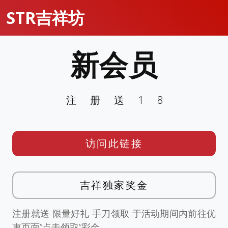
STR吉祥坊
新会员
注册送18
访问此链接
吉祥独家奖金
注册就送 限量好礼 手刀领取 于活动期间内前往优
惠页面”点击领取”彩金。