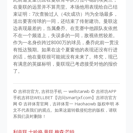
在曼联的远景并不算亮堂。本场他用表现给自己结
束证明：7次查验过人（4次成功）均为全场最多，
送出要害传球的一同，还结束了传射建功。曼联这
边表现最差的，当属桑乔。在竞赛中他跟队友依然
不在一个频道上，失误多的一同，敌视依然较差。
作为一名身价跨过8000万的球员，桑乔此前一贯没
有抵达预期。如果在这个夏窗他的表现还没有行进
的话，他在曼联很可能就没有未来了。终究，现已
有满意的英媒标明，曼联现已考虑接受对他的报价
了。
© 吉祥坊官方, 吉祥坊手机 一 wellstarwb © 吉祥坊APP
手机吉祥坊WELLBET【访问smartjxf.com】吉祥坊官方
网 © 吉祥体育官网，吉祥体育一 Haohaowb 版权申明 本
文不代表我们的观点。如果这篇转载侵犯您的版权，请联
系我们及时删除！
利兹联
十哈格
曼联
梅森·芒特