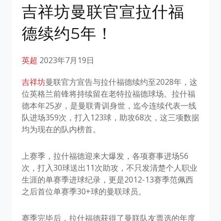
吉祥坊曼联官宣拉什福
德续约5年！
英超
2023年7月19日
吉祥坊
曼联官方宣告与拉什福德续约至2028年，这
位英格兰前锋将持续留在老特拉福德球场。拉什福
德本年25岁，是曼联青训身世，迄今连续代表一线
队进场359次，打入123球，助攻68次，这三项数据
均为现在的队内榜首。
上赛季，拉什福德迎来大爆发，各项赛事进场56
次，打入30球送出11次助攻，不只发清楚个人职业
生涯的单赛季进球纪录，更是2012-13赛季范佩西
之后首位单赛季30+球的曼联球员。
赛季完毕后，拉什福德获得了曼联队友票选的年度