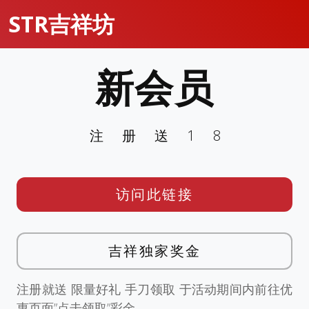
STR吉祥坊
新会员
注册送18
访问此链接
吉祥独家奖金
注册就送 限量好礼 手刀领取 于活动期间内前往优
惠页面”点击领取”彩金。