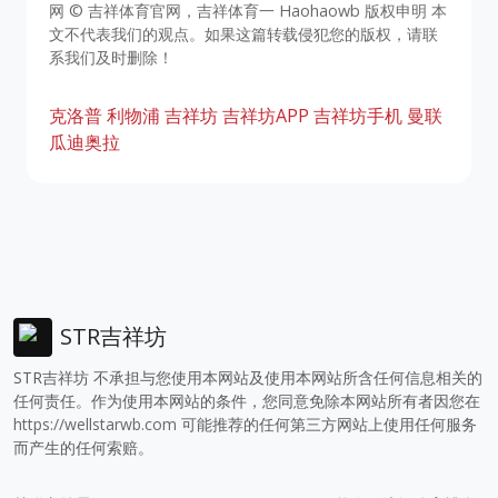
网 © 吉祥体育官网，吉祥体育一 Haohaowb 版权申明 本
文不代表我们的观点。如果这篇转载侵犯您的版权，请联
系我们及时删除！
克洛普
利物浦
吉祥坊
吉祥坊APP
吉祥坊手机
曼联
瓜迪奥拉
STR吉祥坊
STR吉祥坊 不承担与您使用本网站及使用本网站所含任何信息相关的
任何责任。作为使用本网站的条件，您同意免除本网站所有者因您在
https://wellstarwb.com
可能推荐的任何第三方网站上使用任何服务
而产生的任何索赔。