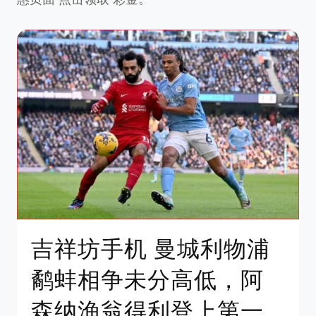
吉祥坊手机 曼城利物浦
鹬蚌相争未分高低，阿
森纳渔翁得利登上第一