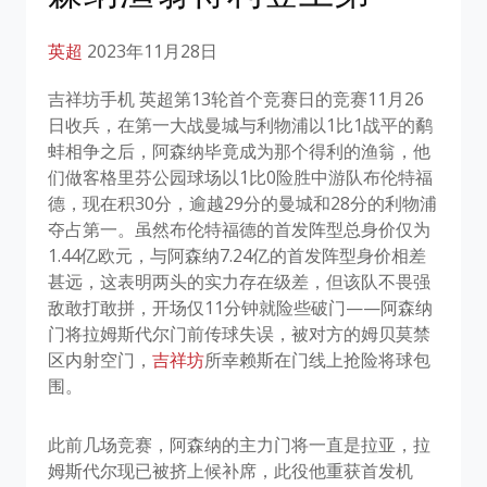
英超
2023年11月28日
吉祥坊手机 英超第13轮首个竞赛日的竞赛11月26
日收兵，在第一大战曼城与利物浦以1比1战平的鹬
蚌相争之后，阿森纳毕竟成为那个得利的渔翁，他
们做客格里芬公园球场以1比0险胜中游队布伦特福
德，现在积30分，逾越29分的曼城和28分的利物浦
夺占第一。虽然布伦特福德的首发阵型总身价仅为
1.44亿欧元，与阿森纳7.24亿的首发阵型身价相差
甚远，这表明两头的实力存在级差，但该队不畏强
敌敢打敢拼，开场仅11分钟就险些破门——阿森纳
门将拉姆斯代尔门前传球失误，被对方的姆贝莫禁
区内射空门，
吉祥坊
所幸赖斯在门线上抢险将球包
围。
此前几场竞赛，阿森纳的主力门将一直是拉亚，拉
姆斯代尔现已被挤上候补席，此役他重获首发机