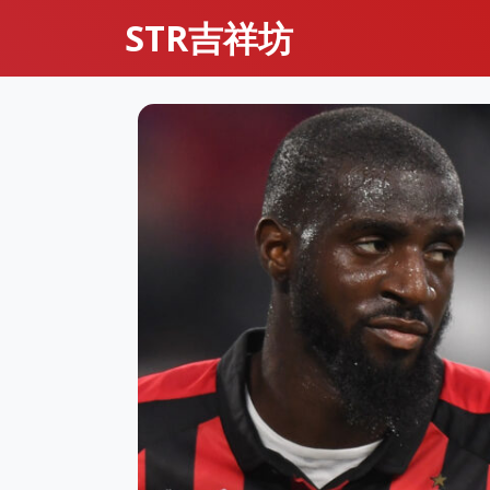
STR吉祥坊