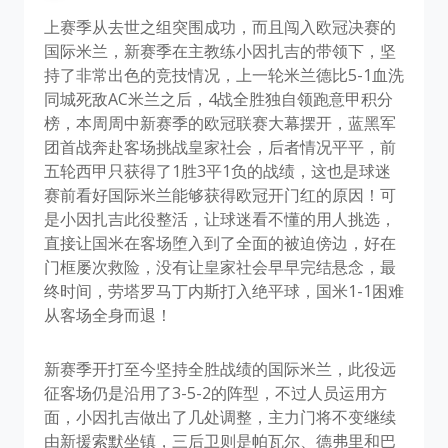
上赛季从去世之组突围成功，而且闯入欧冠决赛的
国际米兰，新赛季在主教练小因扎吉的带领下，坚
持了非常出色的竞技情况，上一轮米兰德比5-1血洗
同城死敌AC米兰之后，4战全胜独自领跑意甲积分
榜，本周周中新赛季的欧冠联赛大幕摆开，蓝黑军
团首战奔赴客场挑战皇家社会，后者情况平平，前
五轮西甲只获得了1胜3平1负的战绩，这也是球迷
赛前看好国际米兰能够获得欧冠开门红的原因！可
是小因扎吉此役整活，让球迷看不懂的用人挑选，
直接让国米在客场堕入到了全面的被迫傍边，好在
门框屡次救险，没有让皇家社会早早完结悬念，最
终时间，劳塔罗马丁内斯打入绝平球，国米1-1困难
从客场全身而退！
新赛季开打至今坚持全胜战绩的国际米兰，此役远
征客场仍是沿用了3-5-2的阵型，不过人员运用方
面，小因扎吉做出了几处调整，主力门将不变继续
由新援索默坐镇，三后卫则是帕瓦尔、德弗里和巴