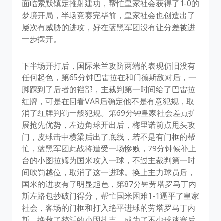
面临索默镇定推射建功，帮忙皇家社会获得了1-0的
梦境开局，半场竞赛完毕前，皇家社会也创造出了
屡次有威胁的进攻，好在蓝黑军团没有让分差被进
一步摆开。
下半场开打后，国际米兰攻防两端的表现仍旧没有
任何起色，第65分钟巴雷拉在和门德斯敌对后，一
脚踩到了后者的裆部，主裁判第一时间给了巴雷拉
红牌，可是在回看VAR后确定他不是有意犯规，取
消了红牌判罚一般犯规。第69分钟皇家社会差点扩
展抢先优势，左边角球开出后，梅里诺前点甩头攻
门，皮球击中横梁后出了底线，若不是有门框的帮
忙，蓝黑军团此战将遭受一场惨败，79分钟候补上
台的小图拉姆为国米攻入一球，不过主裁判第一时
间吹罚越位，取消了这一进球。换上主力球员后，
国米的进攻有了明显起色，第87分钟劳塔罗马丁内
斯左路包抄破门得分，帮忙国米困难1-1逼平了皇家
社会，客场的门框和打入绝平进球的劳塔罗马丁内
斯，挽救了整活的小因扎吉，成为了不少球迷赛后