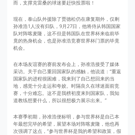
而，支撑克雷桑的球迷要赶快投票啦！
现在，泰山队外援除了贾德松仍在康复期外，仅剩
孙准浩1人没有归队，9月27日，他将侍从韩国国家
队对阵喀麦隆，这不但是韩国队在世界杯来临前毕
竟的热身机会，也是孙准浩竞赛世界杯门票的毕竟
机会。
在本场友谊赛的赛前发布会上，孙准浩接受了媒体
采访。关于自己重回国家队的感触，他说道：“重返
国家队的进程很困难，我来到了自己想回来的当
地，感觉十分走运和夸姣。时隔良久在球迷面前竞
赛，十分难忘。这不是我榜初度来到国家队，我知
道教练想要什么，所以很想极力展示出来。”
本赛季初期，孙准浩便标明，参与世界杯是自己本
年最想完毕的希望，展望本场对阵喀麦隆，他也再
次强调了这点，“参与世界杯是我的希望和政策，假