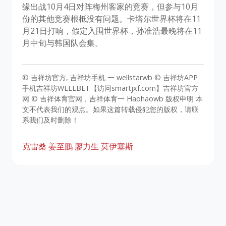
缘出战10月4日对阵梅州客家的竞赛，但参与10月
份的其他竞赛根柢没有问题。卡塔尔世界杯将在11
月21日打响，假定入围世界杯，孙准浩最晚将在11
月中旬与韩国队会集。
© 吉祥坊官方, 吉祥坊手机 一 wellstarwb © 吉祥坊APP
手机吉祥坊WELLBET【访问smartjxf.com】吉祥坊官方
网 © 吉祥体育官网，吉祥体育一 Haohaowb 版权申明 本
文不代表我们的观点。如果这篇转载侵犯您的版权，请联
系我们及时删除！
克雷桑
姜至鹏
廖力生
莫伊塞斯