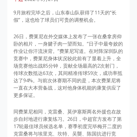
9月旅程完毕之后，山东泰山队获得了11天的“长
假”，这也给了球员们可贵的调整机会。
26日，费莱尼在外交媒体上发布了一张在桑拿房仰
卧的相片，一身腱子肉一望而知。“日子中最夸姣的
作业让你汗流浃背。”费莱尼写道。在对阵深圳队的
竞赛中，费莱尼身体状况较此前有了显着上升，全
场竞赛他出战85分钟，贡献全场最高的2次射门，
传球次数抵达63次，其间精准传球59次，成功率抵
达了94%。与前次休赛期不同的是，本次费莱尼将
一直在大本营备战，这对他身体机能的康复供应了
更多保证。
同费莱尼相同，克雷桑、莫伊塞斯两名外援也在故
步自封地进行康复练习。26日，中超官方发布了第
17轮最佳球员候选名单，赛季初度完毕梅开二度的
克雷桑将与埃里克、坎特、吴龑、陈国抗进行竞