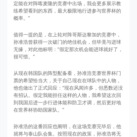
定能在对阵喀麦隆的竞赛中出场，我会更多展示教
练希望看到的东西，最大极限地行进参与世界杯的
概率。”
值得一提的是，在上轮对阵哥斯达黎加的竞赛中，
孙准浩曾获得一次破门的绝佳机会，但毕竟与进球
无缘，对此他标明：“假定那次机会能进球就好了，
很可惜。”
从现在韩国队的阵型配备看，孙准浩竞赛世界杯门
票的希望恰当大，关于自己现在在球队中的人物，
他也做出了正式回应：“现在风闻许多，但悉数还没
有招认。假定我能担任这样的人物，我希望这次回
到我国后进一步行进体能和防卫才调，然后更好地
在世界杯协助国家队。”
孙准浩的这番回应也阐明，在这场竞赛完毕后，他
就将与泰山队会集。按照现在的政策，孙准浩将无