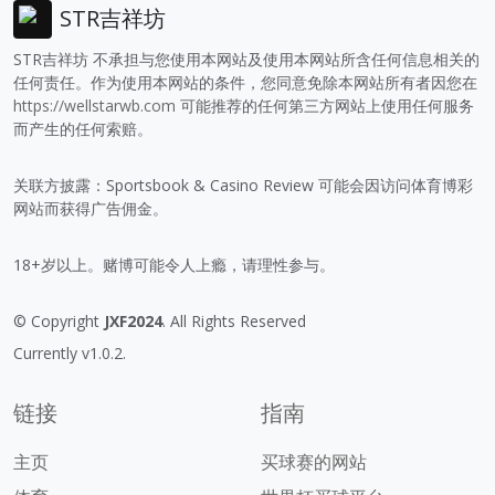
STR吉祥坊
STR吉祥坊 不承担与您使用本网站及使用本网站所含任何信息相关的
任何责任。作为使用本网站的条件，您同意免除本网站所有者因您在
https://wellstarwb.com
可能推荐的任何第三方网站上使用任何服务
而产生的任何索赔。
关联方披露：Sportsbook & Casino Review 可能会因访问体育博彩
网站而获得广告佣金。
18+岁以上。赌博可能令人上瘾，请理性参与。
© Copyright
JXF2024
. All Rights Reserved
Currently v1.0.2.
链接
指南
主页
买球赛的网站