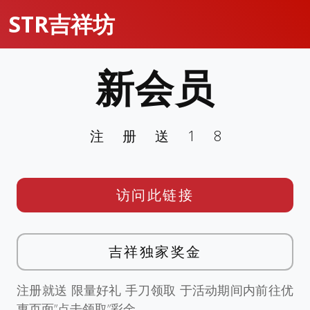
STR吉祥坊
新会员
注册送18
访问此链接
吉祥独家奖金
注册就送 限量好礼 手刀领取 于活动期间内前往优
惠页面”点击领取”彩金。