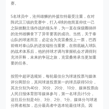
赛。
5名球员中，沧州雄狮的外援坎特最受注重，在对
阵武汉三镇的竞赛中，打入4球的他简直仰仗一己
之际掀翻主场作战的领头羊，为一直在保级圈徜徉
的沧州雄狮拿下了异常要害的成功。当然，关于泰
山队的球迷而言，必定会为克雷桑投上一票，巴西
前锋对泰山队的进攻端恰当重要，在彻底融入球队
的战术体系后，他的持球才调与掌握机会才调得到
充沛开释，未来的争冠之旅，克雷桑将承当更加重
要的任务。
按照中超评选规矩，每轮最佳分为球迷投票与媒体
评分两部分，其间球迷投票第一的球员获得50分，
其次分别为40分、30分、20分、10分、媒体投票由
人民日报体育部等媒体参与，第一名球员计5分，
这往后分别是4分、3分、2分、1分。媒体分与球迷
分两者相加，总分最高者中选本轮最佳球员。因