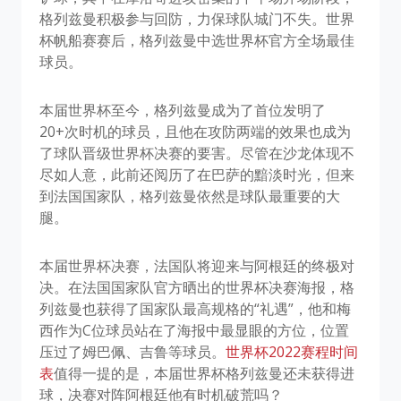
格列兹曼积极参与回防，力保球队城门不失。世界
杯帆船赛​赛后，格列兹曼中选世界杯官方全场最佳
球员。
本届世界杯至今，格列兹曼成为了首位发明了
20+次时机的球员，且他在攻防两端的效果也成为
了球队晋级世界杯决赛的要害。尽管在沙龙体现不
尽如人意，此前还阅历了在巴萨的黯淡时光，但来
到法国国家队，格列兹曼依然是球队最重要的大
腿。
本届世界杯决赛，法国队将迎来与阿根廷的终极对
决。在法国国家队官方晒出的世界杯决赛海报，格
列兹曼也获得了国家队最高规格的“礼遇”，他和梅
西作为C位球员站在了海报中最显眼的方位，位置
压过了姆巴佩、吉鲁等球员。
世界杯2022赛程时间
表
​值得一提的是，本届世界杯格列兹曼还未获得进
球，决赛对阵阿根廷他有时机破荒吗？