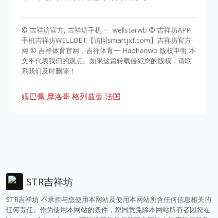
© 吉祥坊官方, 吉祥坊手机 一 wellstarwb © 吉祥坊APP
手机吉祥坊WELLBET【访问smartjxf.com】吉祥坊官方
网 © 吉祥体育官网，吉祥体育一 Haohaowb 版权申明 本
文不代表我们的观点。如果这篇转载侵犯您的版权，请联
系我们及时删除！
姆巴佩
摩洛哥
格列兹曼
法国
STR吉祥坊
STR吉祥坊 不承担与您使用本网站及使用本网站所含任何信息相关的
任何责任。作为使用本网站的条件，您同意免除本网站所有者因您在