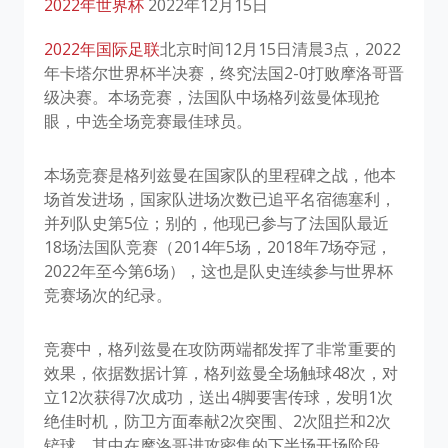
2022年世界杯
2022年12月15日
2022年国际足联
​北京时间12月15日清晨3点，2022
年卡塔尔世界杯半决赛，终究法国2-0打败摩洛哥晋
级决赛。本场竞赛，法国队中场格列兹曼体现抢
眼，中选全场竞赛最佳球员。
本场竞赛是格列兹曼在国家队的里程碑之战，他本
场首发进场，国家队进场次数已追平名宿德塞利，
并列队史第5位；别的，他现已参与了法国队最近
18场法国队竞赛（2014年5场，2018年7场夺冠，
2022年至今第6场），这也是队史连续参与世界杯
竞赛场次的纪录。
竞赛中，格列兹曼在攻防两端都发挥了非常重要的
效果，依据数据计算，格列兹曼全场触球48次，对
立12次获得7次成功，送出4脚要害传球，发明1次
绝佳时机，防卫方面奉献2次突围、2次阻拦和2次
铲球，其中在摩洛哥进攻密集的下半场开场阶段，