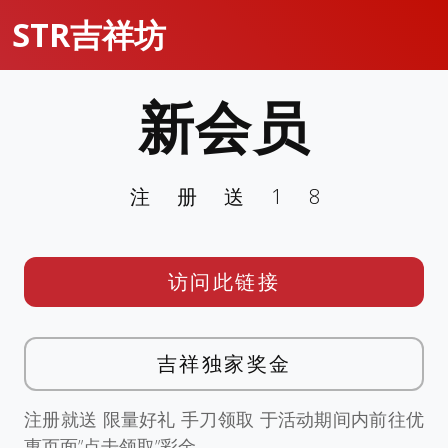
STR吉祥坊
新会员
注册送18
访问此链接
吉祥独家奖金
注册就送 限量好礼 手刀领取 于活动期间内前往优
惠页面”点击领取”彩金。