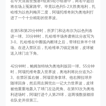
在今天清晨世预赛F组第5轮小组赛中，两名中超旧
将在场上冤家路窄。毕竟以色列5-2大胜奥地利，扎
哈维为以色列梅开二度，阿瑙托维奇则为奥地利打
进了一个十分精彩的世界波。
在第5和第20分钟时，所罗门和达布尔为以色列各
进一球。33分钟时，扎哈维半场奔袭将比分改写为
3-0。扎哈维在中圈弧内断球之后，带球狂奔半个球
场。在进入禁区后，扎哈维单刀镇定推射，皮球被
送入球门左下角。
42分钟时，鲍姆加特纳为奥地利扳回一球。55分钟
时，阿瑙托维奇轰入世界波，奥地利将比分追为2-
3。在禁区弧右侧，阿瑙背身拿球。他右脚拉球并
随球回身，然后用左脚兜出一记大力世界波，皮球
被他重重地轰入了球门左边死角。在第93次为奥地
利进场时，阿瑙打进个人第29球，这两项数据都排
在队史并排第三。