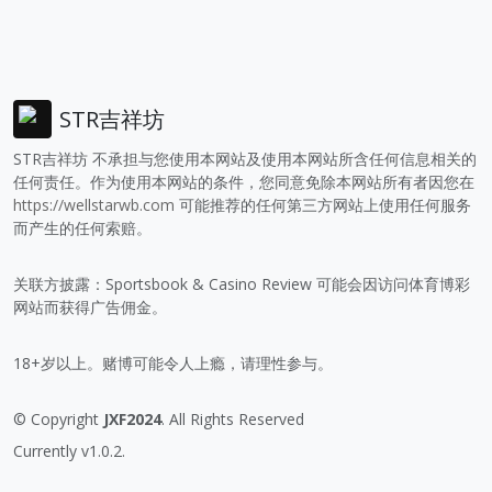
STR吉祥坊
STR吉祥坊 不承担与您使用本网站及使用本网站所含任何信息相关的
任何责任。作为使用本网站的条件，您同意免除本网站所有者因您在
https://wellstarwb.com
可能推荐的任何第三方网站上使用任何服务
而产生的任何索赔。
关联方披露：Sportsbook & Casino Review 可能会因访问体育博彩
网站而获得广告佣金。
18+岁以上。赌博可能令人上瘾，请理性参与。
© Copyright
JXF2024
. All Rights Reserved
Currently v1.0.2.