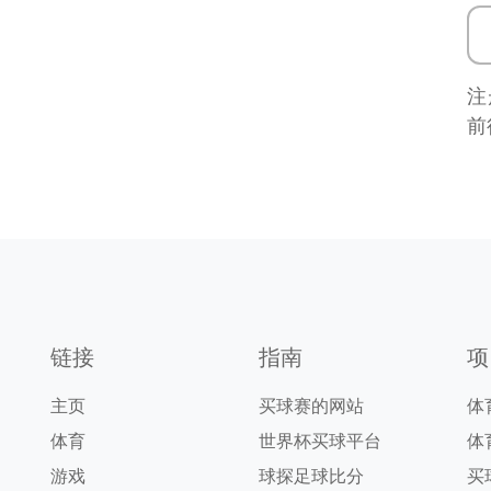
注
前
链接
指南
项
主页
买球赛的网站
体
体育
世界杯买球平台
体
游戏
球探足球比分
买