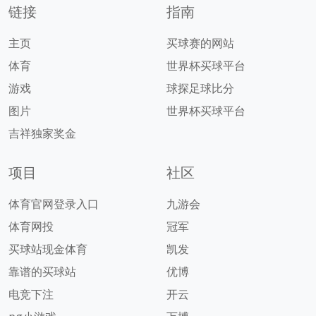
链接
指南
主页
买球赛的网站
体育
世界杯买球平台
游戏
球探足球比分
图片
世界杯买球平台
吉祥独家奖金
项目
社区
体育官网登录入口
九游会
体育网投
冠军
买球站现金体育
凯发
靠谱的买球站
优博
电竞下注
开云