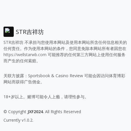
STR吉祥坊
STR吉祥坊 不承担与您使用本网站及使用本网站所含任何信息相关的
任何责任。作为使用本网站的条件，您同意免除本网站所有者因您在
https://wellstarwb.com
可能推荐的任何第三方网站上使用任何服务
而产生的任何索赔。
关联方披露：Sportsbook & Casino Review 可能会因访问体育博彩
网站而获得广告佣金。
18+岁以上。赌博可能令人上瘾，请理性参与。
© Copyright
JXF2024
. All Rights Reserved
Currently v1.0.2.