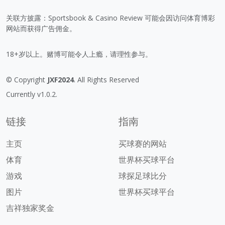
关联方披露：Sportsbook & Casino Review 可能会因访问体育博彩
网站而获得广告佣金。
18+岁以上。赌博可能令人上瘾，请理性参与。
© Copyright
JXF2024
. All Rights Reserved
Currently v1.0.2.
链接
指南
主页
买球赛的网站
体育
世界杯买球平台
游戏
球探足球比分
图片
世界杯买球平台
吉祥独家奖金