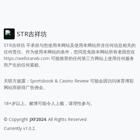
STR吉祥坊
STR吉祥坊 不承担与您使用本网站及使用本网站所含任何信息相关的
任何责任。作为使用本网站的条件，您同意免除本网站所有者因您在
https://wellstarwb.com
可能推荐的任何第三方网站上使用任何服务
而产生的任何索赔。
关联方披露：Sportsbook & Casino Review 可能会因访问体育博彩
网站而获得广告佣金。
18+岁以上。赌博可能令人上瘾，请理性参与。
© Copyright
JXF2024
. All Rights Reserved
Currently v1.0.2.