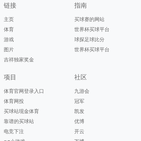
链接
指南
主页
买球赛的网站
体育
世界杯买球平台
游戏
球探足球比分
图片
世界杯买球平台
吉祥独家奖金
项目
社区
体育官网登录入口
九游会
体育网投
冠军
买球站现金体育
凯发
靠谱的买球站
优博
电竞下注
开云