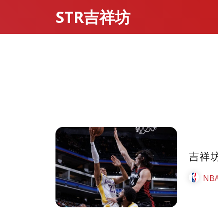
STR吉祥坊
吉祥
NB