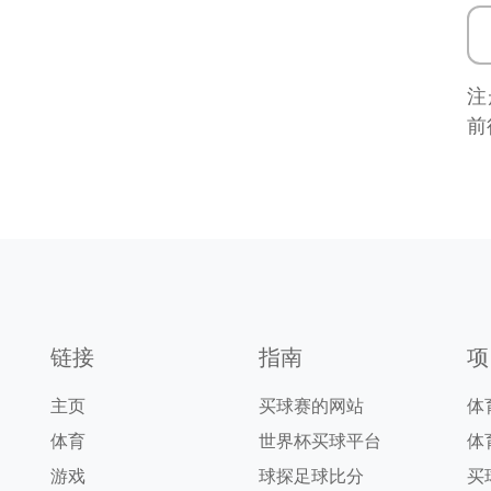
注
前
链接
指南
项
主页
买球赛的网站
体
体育
世界杯买球平台
体
游戏
球探足球比分
买