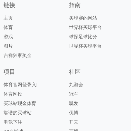
链接
指南
主页
买球赛的网站
体育
世界杯买球平台
游戏
球探足球比分
图片
世界杯买球平台
吉祥独家奖金
项目
社区
体育官网登录入口
九游会
体育网投
冠军
买球站现金体育
凯发
靠谱的买球站
优博
电竞下注
开云