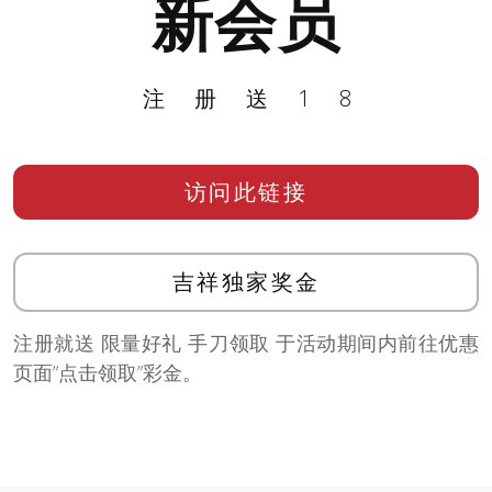
新会员
注册送18
访问此链接
吉祥独家奖金
注册就送 限量好礼 手刀领取 于活动期间内前往优惠
页面”点击领取”彩金。