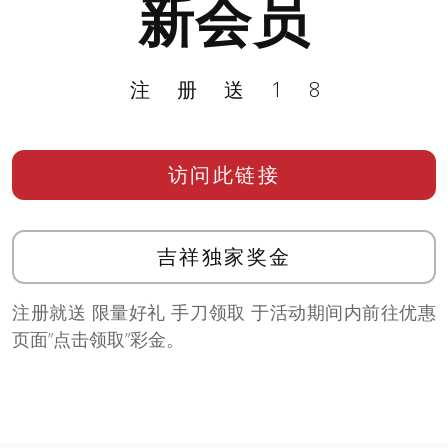
新会员
注册送18
访问此链接
吉祥独家奖金
注册就送 限量好礼 手刀领取 于活动期间内前往优惠
页面”点击领取”彩金。