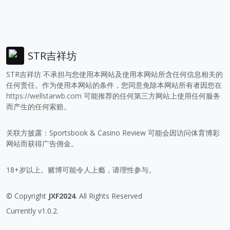
STR吉祥坊
STR吉祥坊 不承担与您使用本网站及使用本网站所含任何信息相关的
任何责任。作为使用本网站的条件，您同意免除本网站所有者因您在
https://wellstarwb.com
可能推荐的任何第三方网站上使用任何服务
而产生的任何索赔。
关联方披露：Sportsbook & Casino Review 可能会因访问体育博彩
网站而获得广告佣金。
18+岁以上。赌博可能令人上瘾，请理性参与。
© Copyright
JXF2024
. All Rights Reserved
Currently v1.0.2.