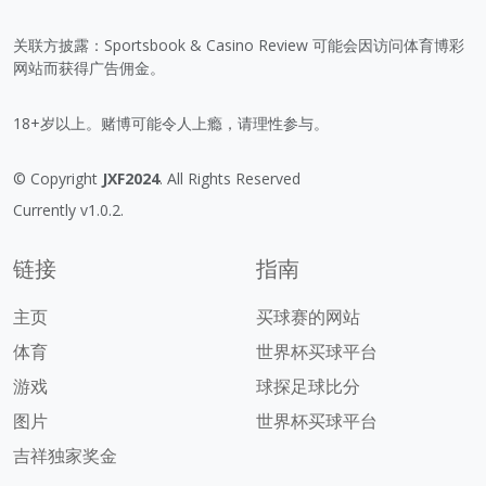
关联方披露：Sportsbook & Casino Review 可能会因访问体育博彩
网站而获得广告佣金。
18+岁以上。赌博可能令人上瘾，请理性参与。
© Copyright
JXF2024
. All Rights Reserved
Currently v1.0.2.
链接
指南
主页
买球赛的网站
体育
世界杯买球平台
游戏
球探足球比分
图片
世界杯买球平台
吉祥独家奖金