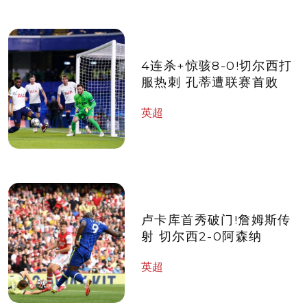
4连杀+惊骇8-0!切尔西打
服热刺 孔蒂遭联赛首败
英超
卢卡库首秀破门!詹姆斯传
射 切尔西2-0阿森纳
英超