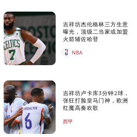
吉祥坊杰伦格林三方生意
曝光，顶级二当家或加盟
火箭辅佐哈登
NBA
吉祥坊卢卡库3分钟2球，
张狂打脸皇马门神，欧洲
红魔高奏欢歌
西甲