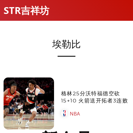
STR吉祥坊
埃勒比
格林25分沃特福德空砍
15+10 火箭送开拓者3连败
NBA