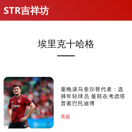
STR吉祥坊
埃里克十哈格
曼晚谈马奎尔替代者：选
择年轻球员 曼联在考虑塔
普索巴托迪博
英超