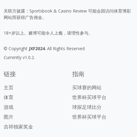
关联方披露：Sportsbook & Casino Review 可能会因访问体育博彩
网站而获得广告佣金。
18+岁以上。赌博可能令人上瘾，请理性参与。
© Copyright
JXF2024
. All Rights Reserved
Currently v1.0.2.
链接
指南
主页
买球赛的网站
体育
世界杯买球平台
游戏
球探足球比分
图片
世界杯买球平台
吉祥独家奖金