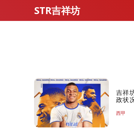
STR吉祥坊
吉祥
政状
西甲