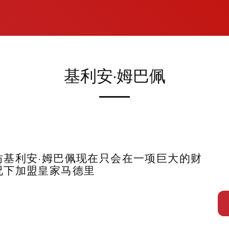
基利安·姆巴佩
坊基利安·姆巴佩现在只会在一项巨大的财
况下加盟皇家马德里