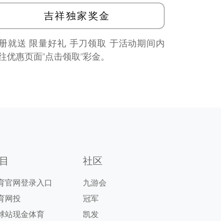
吉祥独家奖金
册就送 限量好礼 手刀领取 于活动期间内
往优惠页面”点击领取”彩金。
目
社区
育官网登录入口
九游会
育网投
冠军
球站现金体育
凯发