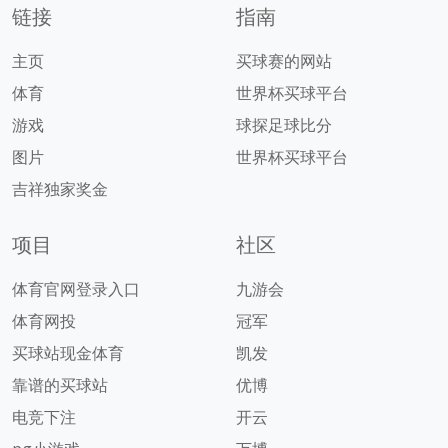
链接
指南
主页
买球赛的网站
体育
世界杯买球平台
游戏
球探足球比分
图片
世界杯买球平台
吉祥独家奖金
项目
社区
体育官网登录入口
九游会
体育网投
冠军
买球站现金体育
凯发
靠谱的买球站
优博
电竞下注
开云