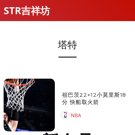
STR吉祥坊
塔特
祖巴茨22+12小莫里斯18
分 快船取火箭
NBA