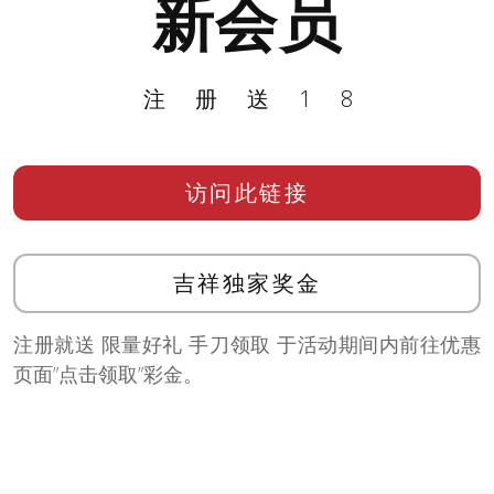
新会员
注册送18
访问此链接
吉祥独家奖金
注册就送 限量好礼 手刀领取 于活动期间内前往优惠
页面”点击领取”彩金。