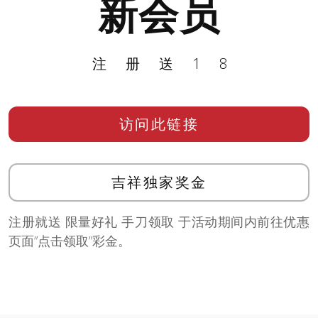
新会员
注册送18
访问此链接
吉祥独家奖金
注册就送 限量好礼 手刀领取 于活动期间内前往优惠
页面”点击领取”彩金。