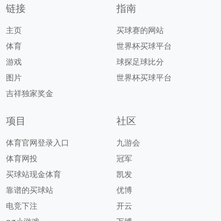
链接
指南
主页
买球赛的网站
体育
世界杯买球平台
游戏
球探足球比分
图片
世界杯买球平台
吉祥独家奖金
项目
社区
体育官网登录入口
九游会
体育网投
冠军
买球站现金体育
凯发
靠谱的买球站
优博
电竞下注
开云