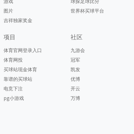
游戏
球探足球比分
图片
世界杯买球平台
吉祥独家奖金
项目
社区
体育官网登录入口
九游会
体育网投
冠军
买球站现金体育
凯发
靠谱的买球站
优博
电竞下注
开云
pg小游戏
万博