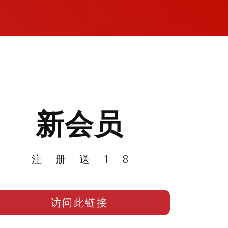
新会员
注册送18
访问此链接