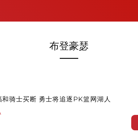
布登豪瑟
福和骑士买断 勇士将追逐PK篮网湖人
A